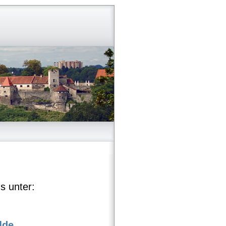
s unter:
]de